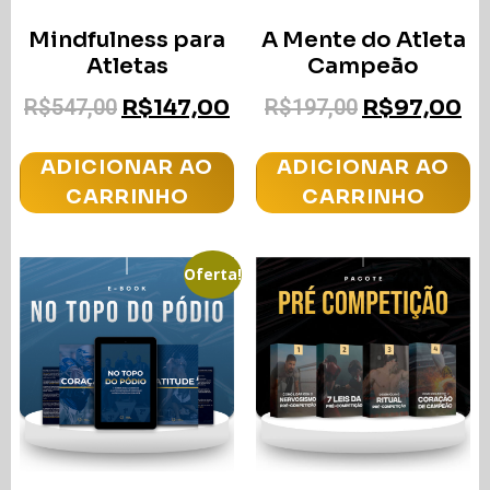
Mindfulness para
A Mente do Atleta
Atletas
Campeão
R$
547,00
R$
147,00
R$
197,00
R$
97,00
ADICIONAR AO
ADICIONAR AO
CARRINHO
CARRINHO
Oferta!