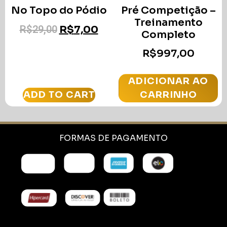
No Topo do Pódio
Pré Competição –
Treinamento
R$
29,00
R$
7,00
Completo
R$
997,00
ADICIONAR AO
ADD TO CART
CARRINHO
FORMAS DE PAGAMENTO