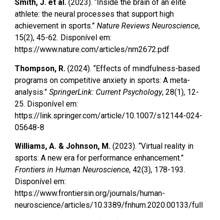
Smith, J. et al.
(2023). “Inside the brain of an elite
athlete: the neural processes that support high
achievement in sports.”
Nature Reviews Neuroscience
,
15(2), 45-62. Disponível em:
https://www.nature.com/articles/nrn2672.pdf
Thompson, R.
(2024). “Effects of mindfulness-based
programs on competitive anxiety in sports: A meta-
analysis.”
SpringerLink: Current Psychology
, 28(1), 12-
25. Disponível em:
https://link.springer.com/article/10.1007/s12144-024-
05648-8
Williams, A. & Johnson, M.
(2023). “Virtual reality in
sports: A new era for performance enhancement.”
Frontiers in Human Neuroscience
, 42(3), 178-193.
Disponível em:
https://www.frontiersin.org/journals/human-
neuroscience/articles/10.3389/fnhum.2020.00133/full